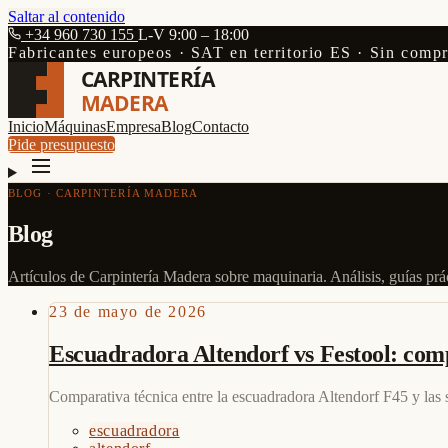
Saltar al contenido
+34 960 730 155
L-V 9:00 – 18:00
Fabricantes europeos · SAT en territorio ES · Sin comp
CARPINTERÍA
MADERA
Inicio
Máquinas
Empresa
Blog
Contacto
Pide presupuesto
BLOG · CARPINTERÍA MADERA
Blog
Artículos de Carpintería Madera sobre maquinaria. Análisis, guías prác
23 de mayo de 2026
Escuadradora Altendorf vs Festool: compa
Comparativa técnica entre la escuadradora Altendorf F45 y las si
escuadradora