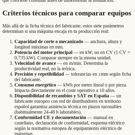
que conviene consultar antes de dimensionar la instalación.
Criterios técnicos para comparar equipos
Más allá de la ficha técnica del fabricante, estos siete parámetros
determinan si una máquina encaja en tu producción real:
Capacidad de corte o mecanizado
— anchura, altura y
longitud máximas en mm.
Potencia del motor principal
— en kW, no en CV (1 CV =
0,735 kW). Comparar siempre en la misma unidad.
Velocidad de avance
— en m/min. Determina la
productividad real, no la teórica.
Precisión y repetibilidad
— tolerancias en ±mm según ficha
del fabricante.
Consumo energético
— kWh por metro lineal o por pieza.
Impacta directamente en el coste operativo a 10 años.
Disponibilidad de recambios y SAT en España
— un
fabricante europeo con red de distribuidores en territorio
español garantiza asistencia técnica en plazos razonables
(habitualmente 24-48 h laborables).
Conformidad CE y documentación
— manual en
castellano, declaración de conformidad, esquema eléctrico
según la normativa europea de equipamiento eléctrico de
máquinas.