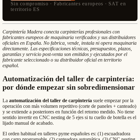
Sin compromiso · Fabricantes europeos · SAT en
territorio ES
Carpintería Madera conecta carpinterías profesionales con
fabricantes europeos de maquinaria verificados y sus distribuidores
oficiales en España. No fabrica, vende, instala ni opera maquinaria
directamente. Las especificaciones técnicas, presupuestos, plazos,
garantías y servicio post-venta son emitidos y ejecutados por el
fabricante seleccionado o su distribuidor oficial en territorio
español.
Automatización del taller de carpintería:
por dónde empezar sin sobredimensionar
La
automatización del taller de carpintería
suele empezar por la
operación con más volumen repetitivo (corte de paneles + canteado)
y se extiende a posteriores en función del retorno medido. No tiene
sentido invertir en CNC nesting de 5 ejes si tu cuello de botella es el
lijado manual de acabado.
El orden habitual en talleres pyme españoles es: (1) escuadradora
con carro programable, (2) canteadora automática, (3) CNC nesting