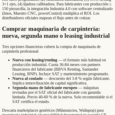
3+1 ejes, (4) lijadora calibradora. Para fabricantes con producción ≥
150 piezas/día, la integración Industria 4.0 con software centralizado
(Imos, Maestro CNC, powerControl) multiplica el ROI. Los
distribuidores oficiales mapean el flujo antes de cotizar.
Comprar maquinaria de carpintería:
nueva, segunda mano o leasing industrial
Tres opciones financieras cubren la compra de maquinaria de
carpintería profesional:
Nueva con leasing/renting
— el formato más habitual en
producción industrial. Cuota 36-84 meses con partners
financieros del fabricante (BBVA Renting, Santander
Leasing, BNP). Incluye SAT y mantenimiento programado.
Nueva al contado
— descuento del 3-8 % según fabricante.
Implica inmovilización de capital significativa.
Segunda mano de fabricante europeo
— máquinas
revisadas por el SAT oficial del fabricante con garantía
limitada. Precio 40-60 % de la nueva. Solo recomendable si el
SAT certifica el estado.
Descarta marketplaces genéricos (Milanuncios, Wallapop) para
maquinaria industrial: sin trazabilidad documental ni garantía CE.