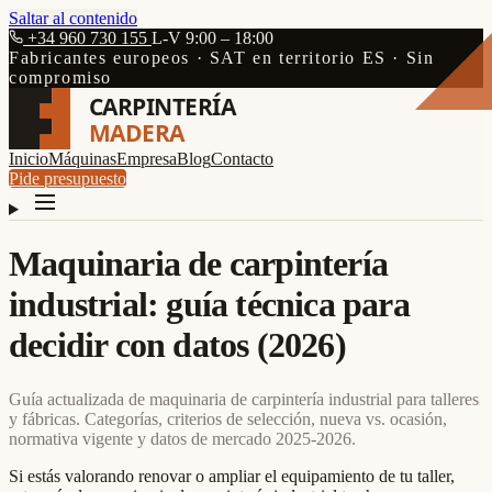
Saltar al contenido
+34 960 730 155
L-V 9:00 – 18:00
Fabricantes europeos · SAT en territorio ES · Sin
compromiso
CARPINTERÍA
MADERA
Inicio
Máquinas
Empresa
Blog
Contacto
Pide presupuesto
Maquinaria de carpintería
industrial: guía técnica para
decidir con datos (2026)
Guía actualizada de maquinaria de carpintería industrial para talleres
y fábricas. Categorías, criterios de selección, nueva vs. ocasión,
normativa vigente y datos de mercado 2025-2026.
Si estás valorando renovar o ampliar el equipamiento de tu taller,