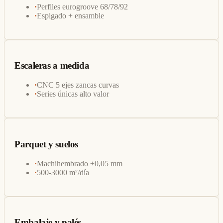
·
Perfiles eurogroove 68/78/92
·
Espigado + ensamble
Escaleras a medida
·
CNC 5 ejes zancas curvas
·
Series únicas alto valor
Parquet y suelos
·
Machihembrado ±0,05 mm
·
500-3000 m²/día
Embalaje y palés