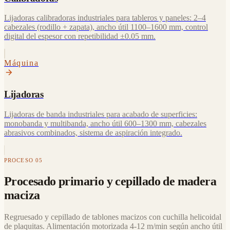
Lijadoras calibradoras industriales para tableros y paneles: 2–4
cabezales (rodillo + zapata), ancho útil 1100–1600 mm, control
digital del espesor con repetibilidad ±0.05 mm.
Máquina
Lijadoras
Lijadoras de banda industriales para acabado de superficies:
monobanda y multibanda, ancho útil 600–1300 mm, cabezales
abrasivos combinados, sistema de aspiración integrado.
PROCESO 05
Procesado primario y cepillado de madera
maciza
Regruesado y cepillado de tablones macizos con cuchilla helicoidal
de plaquitas. Alimentación motorizada 4-12 m/min según ancho útil