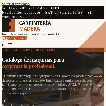
Saltar al contenido
+34 960 730 155
L-V 9:00 – 18:00
Fabricantes europeos · SAT en territorio ES · Sin
compromiso
CARPINTERÍA
MADERA
Inicio
Máquinas
Empresa
Blog
Contacto
Pide presupuesto
CATÁLOGO · CARPINTERÍA MADERA
Catálogo de máquinas para
carpintería profesional.
11 familias de máquinas agrupadas en 6 procesos productivos — del
despiece primario al acabado final. Cada familia conecta con
fabricantes europeos verificados (Altendorf, SCM, Biesse, Homag,
Holz-Her, Felder, Paoloni…) y sus distribuidores oficiales con SAT
en territorio español.
11
Familias de máquina