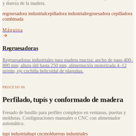
y dureza de la madera.
regruesadora industrial
cepilladora industrial
regruesadora cepilladora
combinada
Máquina
Regruesadoras
Regruesadoras industriales para madera maciza: ancho de paso 400–
800 mm, altura útil hasta 250 mm, alimentación motorizada 4–12
m/min, eje cuchilla helicoidal de plaquitas.
PROCESO 06
Perfilado, tupís y conformado de madera
Fresado de husillo para perfiles complejos en ventanas, puertas y
molduras. Configuraciones manuales o CNC con alimentador
automático.
tupi industrial
tupi cnc
moldureras industriales