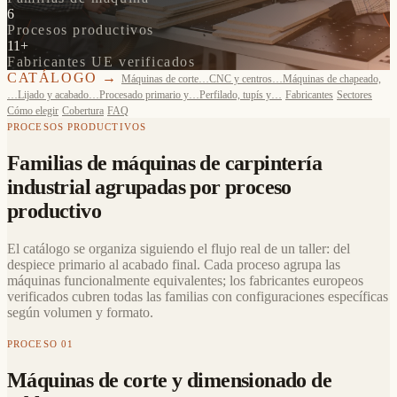
6
Procesos productivos
11+
Fabricantes UE verificados
CATÁLOGO →
Máquinas de corte…
CNC y centros…
Máquinas de chapeado,
…
Lijado y acabado…
Procesado primario y…
Perfilado, tupís y…
Fabricantes
Sectores
Cómo elegir
Cobertura
FAQ
PROCESOS PRODUCTIVOS
Familias de máquinas de carpintería
industrial agrupadas por proceso
productivo
El catálogo se organiza siguiendo el flujo real de un taller: del
despiece primario al acabado final. Cada proceso agrupa las
máquinas funcionalmente equivalentes; los fabricantes europeos
verificados cubren todas las familias con configuraciones específicas
según volumen y formato.
PROCESO 01
Máquinas de corte y dimensionado de