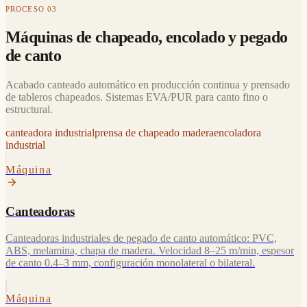
PROCESO 03
Máquinas de chapeado, encolado y pegado
de canto
Acabado canteado automático en producción continua y prensado
de tableros chapeados. Sistemas EVA/PUR para canto fino o
estructural.
canteadora industrial
prensa de chapeado madera
encoladora
industrial
Máquina
Canteadoras
Canteadoras industriales de pegado de canto automático: PVC,
ABS, melamina, chapa de madera. Velocidad 8–25 m/min, espesor
de canto 0.4–3 mm, configuración monolateral o bilateral.
Máquina