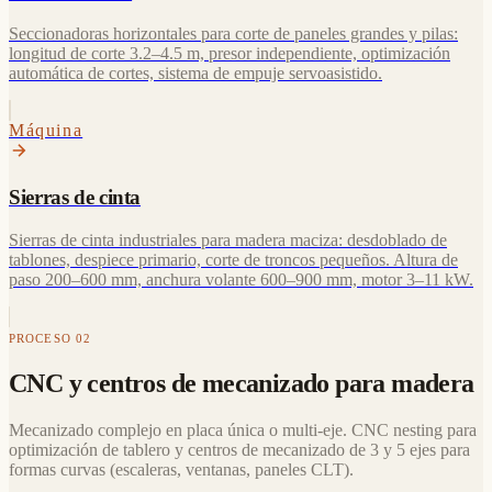
Seccionadoras horizontales para corte de paneles grandes y pilas:
longitud de corte 3.2–4.5 m, presor independiente, optimización
automática de cortes, sistema de empuje servoasistido.
Máquina
Sierras de cinta
Sierras de cinta industriales para madera maciza: desdoblado de
tablones, despiece primario, corte de troncos pequeños. Altura de
paso 200–600 mm, anchura volante 600–900 mm, motor 3–11 kW.
PROCESO 02
CNC y centros de mecanizado para madera
Mecanizado complejo en placa única o multi-eje. CNC nesting para
optimización de tablero y centros de mecanizado de 3 y 5 ejes para
formas curvas (escaleras, ventanas, paneles CLT).