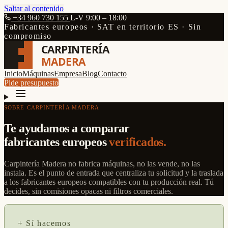
Saltar al contenido
+34 960 730 155
L-V 9:00 – 18:00
Fabricantes europeos · SAT en territorio ES · Sin
compromiso
CARPINTERÍA
MADERA
Inicio
Máquinas
Empresa
Blog
Contacto
Pide presupuesto
SOBRE CARPINTERÍA MADERA
Te ayudamos a comparar
fabricantes europeos
verificados.
Carpintería Madera no fabrica máquinas, no las vende, no las
instala. Es el punto de entrada que centraliza tu solicitud y la traslada
a los fabricantes europeos compatibles con tu producción real. Tú
decides, sin comisiones opacas ni filtros comerciales.
+ Sí hacemos